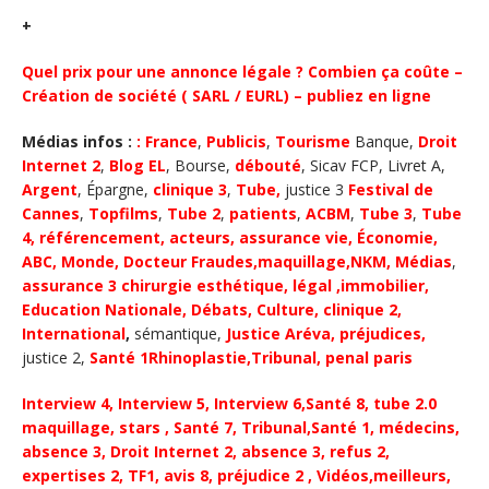
+
Quel prix pour une annonce légale ? Combien ça coûte –
Création de société ( SARL / EURL) – publiez en ligne
Médias infos :
:
France
,
Publicis
,
Tourisme
Banque,
Droit
Internet 2
,
Blog EL
, Bourse,
débouté
, Sicav FCP, Livret A,
Argent
, Épargne,
clinique 3
,
Tube
,
justice 3
Festival de
Cannes
,
Topfilms
,
Tube 2
,
patients
,
ACBM
,
Tube 3
,
Tube
4
,
référencement, acteurs,
assurance vie
,
Économie,
ABC
, Monde,
Docteur Fraudes,
maquillage,
NKM
,
Médias
,
assurance 3
chirurgie esthétique
,
légal
,
immobilier
,
Education Nationale,
D
ébats
,
Culture,
clinique 2,
International
,
sémantique,
Justice
Aréva
, préjudices
,
justice 2,
Santé 1
Rhinoplastie,
Tribunal
,
penal paris
Interview 4,
Interview 5
,
Interview 6
,
Santé 8, tube 2.0
maquillage
,
stars
,
Santé 7,
Tribunal,
Santé 1,
médecins
,
absence 3
,
Droit Internet 2
,
absence 3
,
refus 2
,
expertises 2
,
TF1
, avis 8,
préjudice 2
,
Vidéos,
meilleurs
,