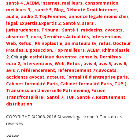
santé 4
,
ACBM
,
Internet
,
meilleurs
,
consommation
,
meilleurs 3,
, santé 5,
Blog,
Débouté
Droit Internet
,
audio
,
audio 2,
TopFemmes,
annonce légale moins cher
,
légal,
Expertis,
Expertis 2,
Santé 8,
stars
,
jurisprudences
,
Tribunal
,
Santé 1
,
médecins,
avocats,
absence 3
,
euro,
Dernières Actualités
,
Interventions
,
Web
,
Refus
,
Rhinoplastie,
animateurs tv
,
refus
,
Docteur
Fraudes,
Liposuccion,
Top meilleurs
,
ACBM
,
Rhinoplastie
2,
Chirurgie
esthétique du ventre
,
conseils
,
Dernières
euro 2,
Interventions
,
Web
,
Refus
,
avis 4
,
avis 5,
avis 6
,
avis 7,
référencement,
référencement 77,
avocats
,
accidents avocat
,
acteurs,
Formalité d’entreprise paris,
Cabinet formalité Paris,
Cabinet formalité Paris,
TUP (
Transmission Universelle Patrimoine),
Fusion
Transfrontalière ,
Santé 7, TUP,
Santé 7,
Recrutement
distribution
COPYRIGHT ©2006-2016 © www.legalscope.fr Tous droits
réservés
Réagir