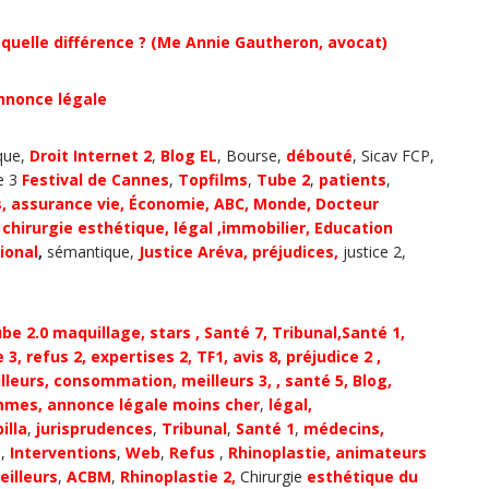
: quelle différence ? (Me Annie Gautheron, avocat)
annonce légale
que,
Droit Internet 2
,
Blog EL
, Bourse,
débouté
, Sicav FCP,
ce 3
Festival de Cannes
,
Topfilms
,
Tube 2
,
patients
,
s,
assurance vie
,
Économie,
ABC
, Monde,
Docteur
3
chirurgie esthétique
,
légal
,
immobilier
, Education
ional
,
sémantique,
Justice
Aréva
, préjudices
,
justice 2,
ube 2.0
maquillage
,
stars
,
Santé 7,
Tribunal,
Santé 1,
 3
,
refus 2
,
expertises 2
,
TF1
, avis 8,
préjudice 2
,
lleurs
,
consommation
,
meilleurs 3,
, santé 5,
Blog,
mmes,
annonce légale moins cher
,
légal,
illa
,
jurisprudences
,
Tribunal
,
Santé 1
,
médecins,
s
,
Interventions
,
Web
,
Refus
,
Rhinoplastie,
animateurs
illeurs
,
ACBM
,
Rhinoplastie 2,
Chirurgie
esthétique du