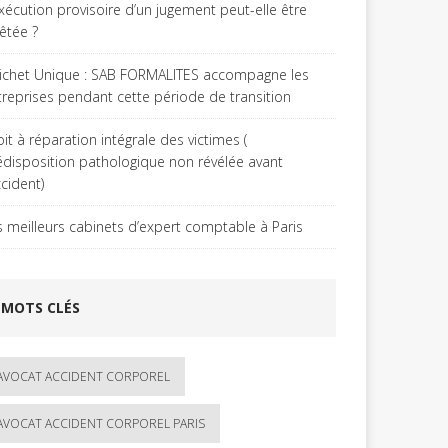
exécution provisoire d’un jugement peut-elle être
rêtée ?
ichet Unique : SAB FORMALITES accompagne les
treprises pendant cette période de transition
it à réparation intégrale des victimes (
édisposition pathologique non révélée avant
ccident)
s meilleurs cabinets d’expert comptable à Paris
MOTS CLÉS
AVOCAT ACCIDENT CORPOREL
AVOCAT ACCIDENT CORPOREL PARIS