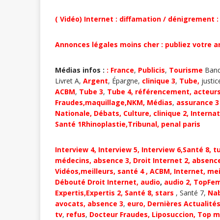
( Vidéo) Internet : diffamation / dénigrement 
Annonces légales moins cher : publiez votre 
Médias infos :
:
France
,
Publicis
,
Tourisme
Ban
Livret A,
Argent
, Épargne,
clinique 3
,
Tube
,
justi
ACBM
,
Tube 3
,
Tube 4
,
référencement, acteur
Fraudes,
maquillage,
NKM
,
Médias
,
assurance 
Nationale,
D
ébats
,
Culture,
clinique 2,
Internat
Santé 1
Rhinoplastie,
Tribunal
,
penal paris
Interview 4,
Interview 5
,
Interview 6
,
Santé 8, t
médecins
,
absence 3
,
Droit Internet 2
,
absence
Vidéos,
meilleurs
,
santé 4
,
ACBM
,
Internet
,
mei
Débouté
Droit Internet
,
audio
,
audio 2,
TopFe
Expertis,
Expertis 2,
Santé 8,
stars
, Santé 7,
Nab
avocats,
absence 3
,
euro,
Dernières Actualité
tv
,
refus
,
Docteur Fraudes,
Liposuccion,
Top me