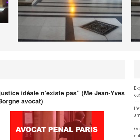
Ex
 justice idéale n’existe pas” (Me Jean-Yves
ca
Borgne avocat)
L’
ar
Gu
en