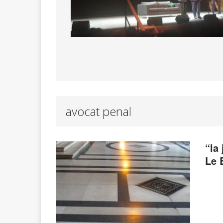
avocat penal
“la
Le 