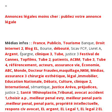
=
Annonces légales moins cher : publiez votre annonce
légale
Médias infos :
:
France
,
Publicis
,
Tourisme
Banque,
Droit
Internet 2
,
Blog EL
, Bourse,
débouté
, Sicav FCP, Livret A,
Argent
, Épargne,
clinique 3
,
Tube
,
justice 3
Festival de
Cannes
,
Topfilms
,
Tube 2
,
patients
,
ACBM
,
Tube 3
,
Tube
4
,
référencement, acteurs,
assurance vie
,
Économie,
ABC
, Monde,
Docteur Fraudes,
maquillage,
NKM
,
Médias
,
assurance 3
chirurgie esthétique
,
légal
,
immobilier
,
Education Nationale,
D
ébats
,
Culture,
clinique 2,
International
,
sémantique,
Justice
Aréva
, préjudices
,
justice 2,
Santé 1
Rhinoplastie,
Tribunal
,
avocat accident
1,
choisir a.p ,
meilleur penal evry
,
meilleur penal paris
,
meilleur penal,
penal paris,
propriété intellectuelle,
respons civ avocat,
EL argent
,
EL Legal 1
,
EL legal 2
EL