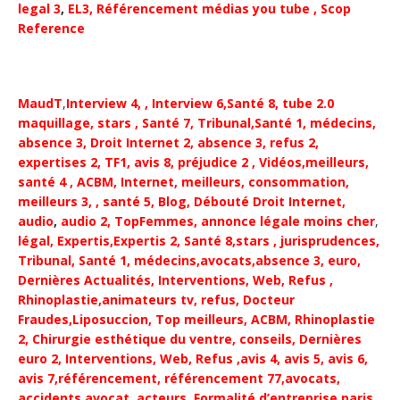
legal 3
,
EL3,
Référencement médias you tube
, Scop
Reference
MaudT
,
Interview 4,
,
Interview 6
,
Santé 8, tube 2.0
maquillage
,
stars
,
Santé 7,
Tribunal,
Santé 1,
médecins
,
absence 3
,
Droit Internet 2
,
absence 3
,
refus 2
,
expertises 2
,
TF1
, avis 8,
préjudice 2
,
Vidéos,
meilleurs
,
santé 4
,
ACBM
,
Internet
,
meilleurs
,
consommation
,
meilleurs 3,
, santé 5,
Blog,
Débouté
Droit Internet
,
audio
,
audio 2,
TopFemmes,
annonce légale moins cher
,
légal,
Expertis,
Expertis 2,
Santé 8,
stars
,
jurisprudences
,
Tribunal
,
Santé 1
,
médecins,
avocats,
absence 3
,
euro,
Dernières Actualités
,
Interventions
,
Web
,
Refus
,
Rhinoplastie,
animateurs tv
,
refus
,
Docteur
Fraudes,
Liposuccion,
Top meilleurs
,
ACBM
,
Rhinoplastie
2,
Chirurgie
esthétique du ventre
,
conseils
,
Dernières
euro 2,
Interventions
,
Web
,
Refus
,
avis 4
,
avis 5,
avis 6
,
avis 7,
référencement,
référencement 77,
avocats
,
accidents avocat
,
acteurs,
Formalité d’entreprise paris,