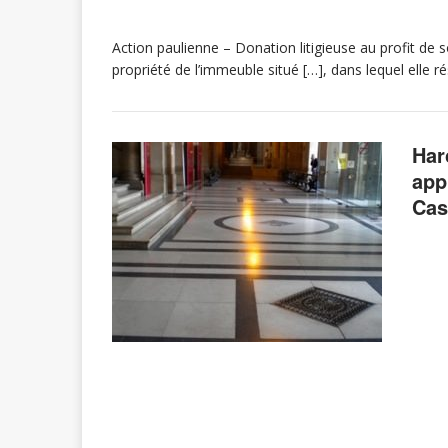
Action paulienne – Donation litigieuse au profit de so
propriété de l’immeuble situé […], dans lequel elle ré
Har
app
Cas