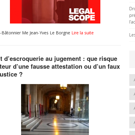
Dro
pr
l’a
 Vice-Bâtonnier Me Jean-Yves Le Borgne
Lire la suite
Le
it d’escroquerie au jugement : que risque
uteur d’une fausse attestation ou d’un faux
justice ?