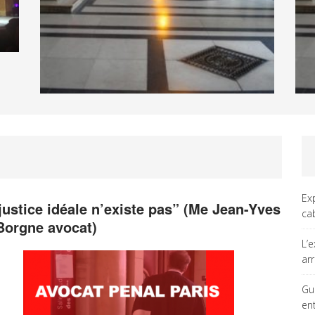
Ex
 justice idéale n’existe pas” (Me Jean-Yves
ca
Borgne avocat)
L’
ar
Gu
en