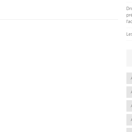
Dro
pr
l’a
Le