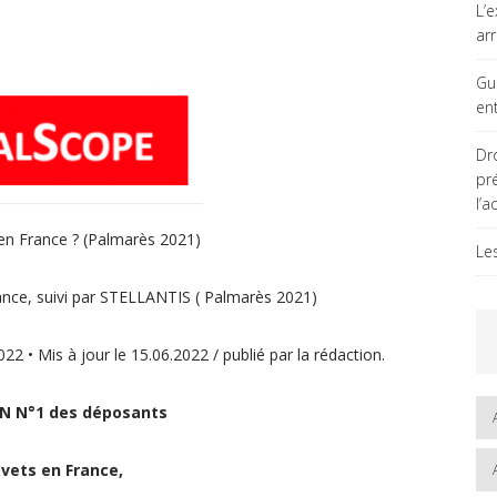
L’
ar
Gu
en
Dro
pr
l’a
 en France ? (Palmarès 2021)
Le
nce, suivi par STELLANTIS ( Palmarès 2021)
 Mis à jour le 15.06.2022 / publié par la rédaction.
AN N°1 des déposants
vets en France,