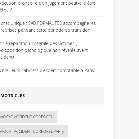
exécution provisoire d’un jugement peut-elle être
rêtée ?
ichet Unique : SAB FORMALITES accompagne les
treprises pendant cette période de transition
it à réparation intégrale des victimes (
édisposition pathologique non révélée avant
ccident)
s meilleurs cabinets d’expert comptable à Paris
MOTS CLÉS
AVOCAT ACCIDENT CORPOREL
AVOCAT ACCIDENT CORPOREL PARIS