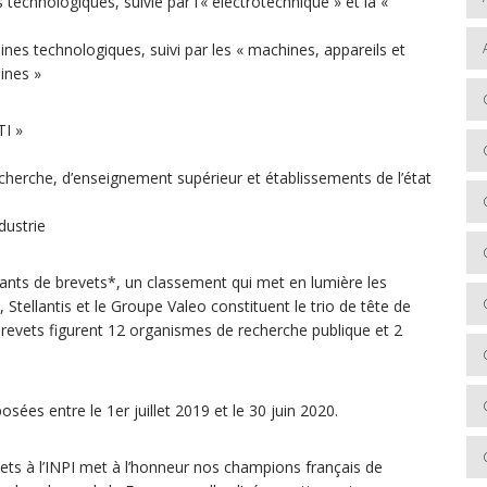
echnologiques, suivie par l’« électrotechnique » et la «
nes technologiques, suivi par les « machines, appareils et
ines »
TI »
cherche, d’enseignement supérieur et établissements de l’état
dustrie
sants de brevets*, un classement qui met en lumière les
, Stellantis et le Groupe Valeo constituent le trio de tête de
brevets figurent 12 organismes de recherche publique et 2
es entre le 1er juillet 2019 et le 30 juin 2020.
ets à l’INPI met à l’honneur nos champions français de