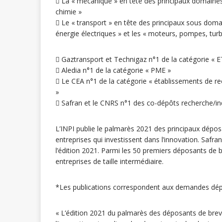
 La « mécanique » en tête des principaux domaines t
chimie »
 Le « transport » en tête des principaux sous domai
énergie électriques » et les « moteurs, pompes, turb
 Gaztransport et Technigaz n°1 de la catégorie « E
 Aledia n°1 de la catégorie « PME »
 Le CEA n°1 de la catégorie « établissements de re
»
 Safran et le CNRS n°1 des co-dépôts recherche/in
L’INPI publie le palmarès 2021 des principaux dépo
entreprises qui investissent dans l’innovation. Safran
l’édition 2021. Parmi les 50 premiers déposants de 
entreprises de taille intermédiaire.
*Les publications correspondent aux demandes déposé
« L’édition 2021 du palmarès des déposants de brev