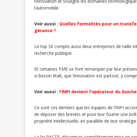
l’innovation et souligne les domaines technologiques
l’automobile.
Voir aussi :
Quelles formalités pour un transfe
gérance ?
Le top 50 compte aussi deux entreprises de taille i
recherche publique.
Et certaines PME se font remarquer par leur présenc
si besoin était, que l’innovation est partout, y comp
Voir aussi :
l’INPI devient l’opérateur du Guich
Ce sont ces derniers que les équipes de l’INPI acco
de déposer des brevets et pour leur fournir une boîte
propriété intellectuelle, en parallèle de leur stratégie
La loi PACTE, désormais complètement mise en oeuv