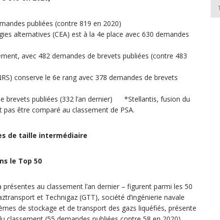
emandes publiées (contre 819 en 2020)
gies alternatives (CEA) est à la 4e place avec 630 demandes
sement, avec 482 demandes de brevets publiées (contre 483
(CNRS) conserve le 6e rang avec 378 demandes de brevets
 brevets publiées (332 l’an dernier) *Stellantis, fusion du
ut pas être comparé au classement de PSA.
s de taille intermédiaire
ns le Top 50
à présentes au classement l’an dernier – figurent parmi les 50
ztransport et Technigaz (GTT), société d’ingénierie navale
tèmes de stockage et de transport des gazs liquéfiés, présente
 du classement (55 demandes publiées contre 58 en 2020)