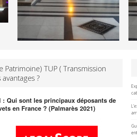
e Patrimoine) TUP ( Transmission
s avantages ?
Ex
ca
I : Qui sont les principaux déposants de
L’
vets en France ? (Palmarès 2021)
ar
Gu
en