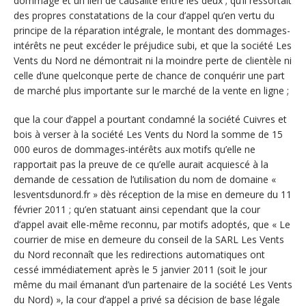
dommage et un lien de causalité entre les deux ; qu’il ressortait
des propres constatations de la cour d’appel qu’en vertu du
principe de la réparation intégrale, le montant des dommages-
intérêts ne peut excéder le préjudice subi, et que la société Les
Vents du Nord ne démontrait ni la moindre perte de clientèle ni
celle d’une quelconque perte de chance de conquérir une part
de marché plus importante sur le marché de la vente en ligne ;
que la cour d’appel a pourtant condamné la société Cuivres et
bois à verser à la société Les Vents du Nord la somme de 15
000 euros de dommages-intérêts aux motifs qu’elle ne
rapportait pas la preuve de ce qu’elle aurait acquiescé à la
demande de cessation de l’utilisation du nom de domaine «
lesventsdunord.fr » dès réception de la mise en demeure du 11
février 2011 ; qu’en statuant ainsi cependant que la cour
d’appel avait elle-même reconnu, par motifs adoptés, que « Le
courrier de mise en demeure du conseil de la SARL Les Vents
du Nord reconnaît que les redirections automatiques ont
cessé immédiatement après le 5 janvier 2011 (soit le jour
même du mail émanant d’un partenaire de la société Les Vents
du Nord) », la cour d’appel a privé sa décision de base légale