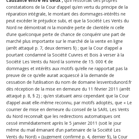
causalité entre les deux ;
qu’il ressortait des propres
constatations de la Cour d’appel qu’en vertu du principe de la
réparation intégrale, le montant des dommages-intérêts ne
peut excéder le préjudice subi, et que la Société Les Vents du
Nord ne démontrait ni la moindre perte de clientèle ni celle
d’une quelconque perte de chance de conquérir une part de
marché plus importante sur le marché de la vente en ligne
(arrêt attaqué p. 7, deux derniers §) ; que la Cour d’appel a
pourtant condamné la Société Cuivres et Bois à verser à la
Société Les Vents du Nord la somme de 15. 000 € de
dommages et intérêts aux motifs qu’elle ne rapportait pas la
preuve de ce qu’elle aurait acquiescé à la demande de
cessation de l’utilisation du nom de domaine lesventsdunord.fr
dès réception de la mise en demeure du 11 février 2011 (arrêt
attaqué p. 8, § 2) ; qu’en statuant ainsi cependant que la Cour
d’appel avait elle-même reconnu, par motifs adoptés, que « Le
courrier de mise en demeure du conseil de la SARL Les Vents
du Nord reconnaît que les redirections automatiques ont
cessé immédiatement après le 5 janvier 2011 (soit le jour
même du mail émanant d’un partenaire de la Société Les
Vents du Nord) « (jugement confirmé p. 4, dernier §), la Cour