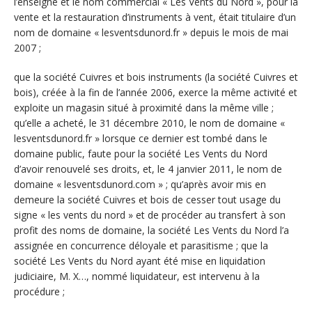
l’enseigne et le nom commercial « Les Vents du Nord », pour la
vente et la restauration d’instruments à vent, était titulaire d’un
nom de domaine « lesventsdunord.fr » depuis le mois de mai
2007 ;
que la société Cuivres et bois instruments (la société Cuivres et
bois), créée à la fin de l’année 2006, exerce la même activité et
exploite un magasin situé à proximité dans la même ville ;
qu’elle a acheté, le 31 décembre 2010, le nom de domaine «
lesventsdunord.fr » lorsque ce dernier est tombé dans le
domaine public, faute pour la société Les Vents du Nord
d’avoir renouvelé ses droits, et, le 4 janvier 2011, le nom de
domaine « lesventsdunord.com » ; qu’après avoir mis en
demeure la société Cuivres et bois de cesser tout usage du
signe « les vents du nord » et de procéder au transfert à son
profit des noms de domaine, la société Les Vents du Nord l’a
assignée en concurrence déloyale et parasitisme ; que la
société Les Vents du Nord ayant été mise en liquidation
judiciaire, M. X…, nommé liquidateur, est intervenu à la
procédure ;