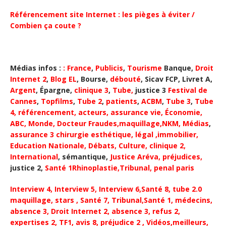
Référencement site Internet : les pièges à éviter /
Combien ça coute ?
Médias infos :
:
France
,
Publicis
,
Tourisme
Banque,
Droit
Internet 2
,
Blog EL
, Bourse,
débouté
, Sicav FCP, Livret A,
Argent
, Épargne,
clinique 3
,
Tube
,
justice 3
Festival de
Cannes
,
Topfilms
,
Tube 2
,
patients
,
ACBM
,
Tube 3
,
Tube
4
,
référencement, acteurs,
assurance vie
,
Économie,
ABC
, Monde,
Docteur Fraudes,
maquillage,
NKM
,
Médias
,
assurance 3
chirurgie esthétique
,
légal
,
immobilier
,
Education Nationale,
D
ébats
,
Culture,
clinique 2,
International
,
sémantique,
Justice
Aréva
, préjudices
,
justice 2,
Santé 1
Rhinoplastie,
Tribunal
,
penal paris
Interview 4,
Interview 5
,
Interview 6
,
Santé 8, tube 2.0
maquillage
,
stars
,
Santé 7,
Tribunal,
Santé 1,
médecins
,
absence 3
,
Droit Internet 2
,
absence 3
,
refus 2
,
expertises 2
,
TF1
, avis 8,
préjudice 2
,
Vidéos,
meilleurs
,