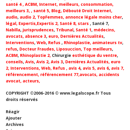
santé 4
,
ACBM
,
Internet
,
meilleurs
,
consommation
,
meilleurs 3,
, santé 5,
Blog,
Débouté
Droit Internet
,
audio
,
audio 2,
TopFemmes,
annonce légale moins cher
,
légal,
Expertis,
Expertis 2,
Santé 8,
stars
, Santé 7,
Nabilla
,
jurisprudences
,
Tribunal
,
Santé 1
,
médecins,
avocats,
absence 3
,
euro,
Dernières Actualités
,
Interventions
,
Web
,
Refus
,
Rhinoplastie,
animateurs tv
,
refus
,
Docteur Fraudes,
Liposuccion,
Top meilleurs
,
ACBM
,
Rhinoplastie 2,
Chirurgie
esthétique du ventre
,
conseils
,
Avis
,
Avis 2
,
Avis 3
,
Dernières Actualités, euro
2,
Interventions
,
Web
,
Refus
,
avis 4
,
avis 5,
avis 6
,
avis 7,
référencement,
référencement 77,
avocats
,
accidents
avocat
,
acteurs,
COPYRIGHT ©2006-2016 © www.legalscope.fr Tous
droits réservés
Réagir
Ajouter
Archives