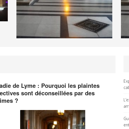
Ex
adie de Lyme : Pourquoi les plaintes
ca
lectives sont déconseillées par des
times ?
L’
ar
Gu
en