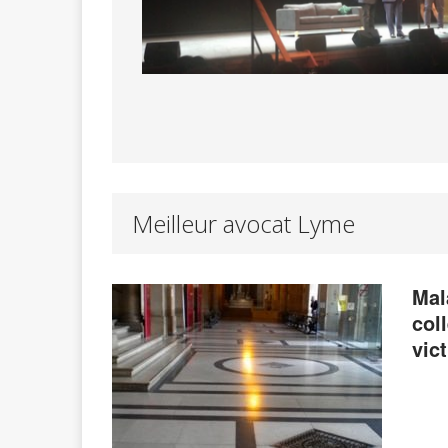
Meilleur avocat Lyme
Mal
col
vic