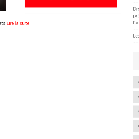
Dro
pr
l’a
nets
Lire la suite
Le