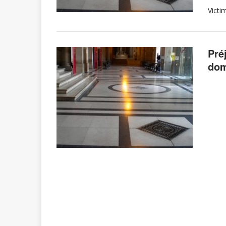
Victi
Pré
dom