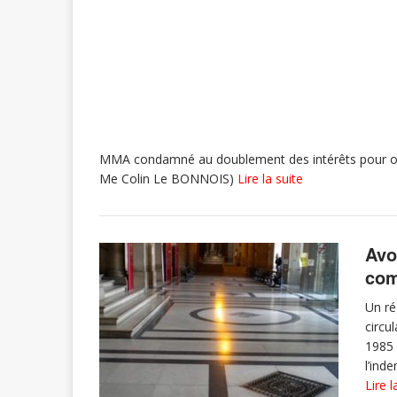
MMA condamné au doublement des intérêts pour offre 
Me Colin Le BONNOIS)
Lire la suite
Avo
com
Un ré
circul
1985 d
l’ind
Lire l