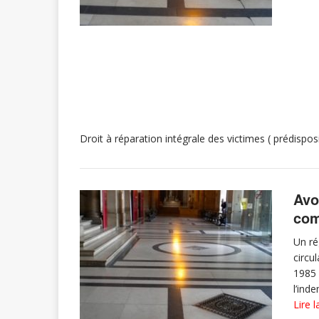
Droit à réparation intégrale des victimes ( prédispo
Avo
com
Un ré
circul
1985 d
l’ind
Lire l