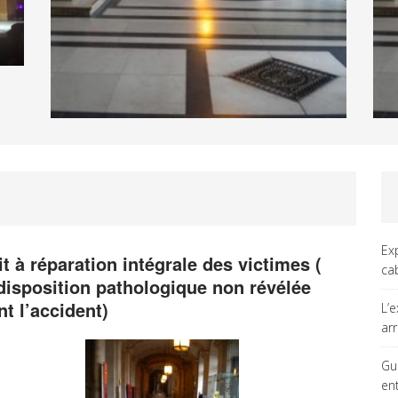
Ex
it à réparation intégrale des victimes (
ca
disposition pathologique non révélée
nt l’accident)
L’
ar
Gu
en