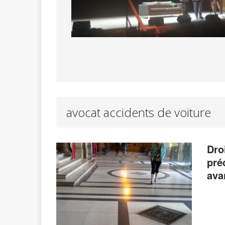
avocat accidents de voiture
Dro
pré
ava